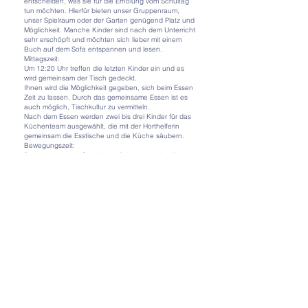
entscheiden, was sie für die Erholung vom Schultag
tun möchten. Hierfür bieten unser Gruppenraum,
unser Spielraum oder der Garten genügend Platz und
Möglichkeit. Manche Kinder sind nach dem Unterricht
sehr erschöpft und möchten sich lieber mit einem
Buch auf dem Sofa entspannen und lesen.
Mittagszeit:
Um 12:20 Uhr treffen die letzten Kinder ein und es
wird gemeinsam der Tisch gedeckt.
Ihnen wird die Möglichkeit gegeben, sich beim Essen
Zeit zu lassen. Durch das gemeinsame Essen ist es
auch möglich, Tischkultur zu vermitteln.
Nach dem Essen werden zwei bis drei Kinder für das
Küchenteam ausgewählt, die mit der Horthelferin
gemeinsam die Esstische und die Küche säubern.
Bewegungszeit:
Bewegung ist ein Grundbedürfnis eines jeden Kindes.
Wenn die Kinder die Möglichkeit haben, sich
auszutoben, fällt es nachher leichter, sich auf die
Hausübung zu konzentrieren.
Wir gehen jeden Tag für mindestens eine halbe
Stunde in den Turnsaal oder in den Schulgarten.
Diese Bewegungszeit findet von 13:15 Uhr bis ca.
13:55 Uhr statt.
Wichtig ist dabei, die Balance zwischen von der
Hortpädagogin geplanten und von den Hortkindern
selbst bestimmten Aktivitäten zu beachten.
Lernen und Hausaufgaben:
Die Hausübungszeit beginnt nach dem
Bewegungsausgleich um ca. 14:00 Uhr.
Die Hausaufgabenphase erfolgt ohne