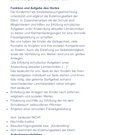
Funktion und Aufgabe des Hortes
Der Kinderhort als Kinderbetreuungseinrichtung
unterstützt und ergänzt die Erziehungsarbeit der
Eltern. In Zusammenarbeit mit der Schule sind
Möglichkeiten und Hilfen zur Erfüllung schulischer
Aufgaben unter Anwendung aktueller Lerntechniken
zu bieten und Rahmenbedingungen für eine sinnvolle
Freizeitgestaltung zu schaffen.
Bei uns haben die Kinder die Gelegenheit, viele
Kontakte zu knüpfen und ihre sozialen Kompetenzen
zu fördern. Auch die Erziehung zur Selbstständigkeit,
sowie die Vermittlung von Werten sind uns ein großes
Anliegen.
„Die Erfüllung schulischer Aufgaben unter
Anwendung aktueller Lerntechniken […]“
Das bedeutet für uns, dass wir den Kindern bei ihren
Hausaufgaben individuell zur Seite stehen und ihnen,
falls nötig, das gelernte Stoffgebiet anhand
verschiedenster Lernmaterialien näher bringen.
Hort bedeutet:
Entfaltung der Anlagen der Kinder nach sittlichen,
religiösen und sozialen Werten
Förderung und Hilfe zur Erfüllung der mit dem
Schulbesuch verbundenen Pflichten
Angebot einer sinnvollen Freizeitgestaltung
Hort bedeutet NICHT:
Nachhilfe-Institut
Beaufsichtigungsstelle bzw. „Kindersitting“
Hort übernimmt die Erziehungsarbeit der Eltern
Aufnahmemodalitäten