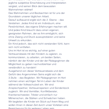
jegliche subjektive Einschätzung und Interpretation
vergisst, und seinen Blick dem bewussten
Wahrnehmen widmet!
Das Wahrnehmen und Beobachten ist für uns der
Grundstein unserer täglichen Arbeit.
Darauf aufbauend ergibt sich die 2. Ebene: - das
Verstehen. Jedes Kind ist ein Individuum, eine
Persönlichkeit, das eigene Erfahrungen machen will.
Und jedes Kind braucht dazu einen eigenen,
geeigneten Rahmen, der es ihm ermöglicht, sich
ohne Zwang und Druck auszuprobieren und seine
Umwelt zu erkunden.
Ein Kind jedoch, das sich nicht verstanden fühlt, kann
sich nicht entfalten.
Uns im Hort ist es wichtig, auf einer guten
Vertrauensbasis mit den Kindern zu agieren, zu
kommunizieren, zu arbeiten, um beiden Seiten,
nämlich der der Kinder und der der Pädagoginnen die
Möglichkeit zu geben nachvollziehbar und
verständlich zu handeln!
Ausgehend von dieser Vertrauensbasis und dem
Gefühl des Angenommen Seins ergibt sich die
3.Stufe: - das Begleiten. Wir Pädagoginnen im Hort
nehmen einen wichtigen Teil im Leben der Kinder
während der Volksschulzeit ein. Wir sind
Ansprechpartner, Vertrauensperson und Sündenbock
zugleich. Wir sind Vermittler, Konfliktberater,
Krankenschwester, Tröster und einfach nur
Mitmenschen, die Stärken und Schwächen haben.
Wir begleiten die Kinder ein Stück auf ihrem Weg und
wollen ihnen in dieser Zeit durch unser Vorleben eine
Bereicherung für ihr weiteres Leben sein.