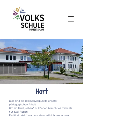
Hort
Dies sind die drei Schwerpunkte unserer
pädagogischen Arbeit.
Um ein Kind „sehen“ zu können braucht es mehr als
nur zwei Augen.
Ein Kind „sieht“ man erst dann wirklich, wenn man