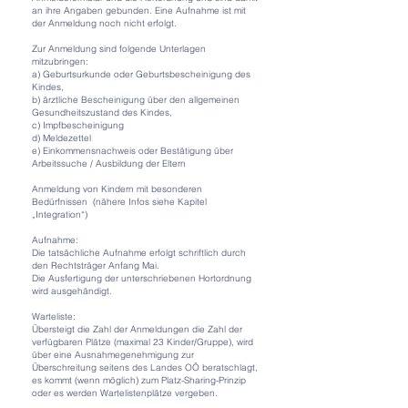
an ihre Angaben gebunden. Eine Aufnahme ist mit
der Anmeldung noch nicht erfolgt.
Zur Anmeldung sind folgende Unterlagen
mitzubringen:
a) Geburtsurkunde oder Geburtsbescheinigung des
Kindes,
b) ärztliche Bescheinigung über den allgemeinen
Gesundheitszustand des Kindes,
c) Impfbescheinigung
d) Meldezettel
e) Einkommensnachweis oder Bestätigung über
Arbeitssuche / Ausbildung der Eltern
Anmeldung von Kindern mit besonderen
Bedürfnissen (nähere Infos siehe Kapitel
„Integration“)
Aufnahme:
Die tatsächliche Aufnahme erfolgt schriftlich durch
den Rechtsträger Anfang Mai.
Die Ausfertigung der unterschriebenen Hortordnung
wird ausgehändigt.
Warteliste:
Übersteigt die Zahl der Anmeldungen die Zahl der
verfügbaren Plätze (maximal 23 Kinder/Gruppe), wird
über eine Ausnahmegenehmigung zur
Überschreitung seitens des Landes OÖ beratschlagt,
es kommt (wenn möglich) zum Platz-Sharing-Prinzip
oder es werden Wartelistenplätze vergeben.