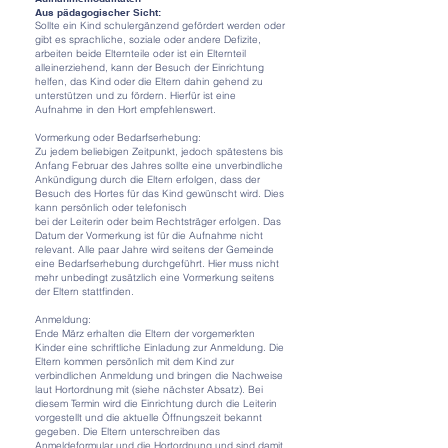
Aus pädagogischer Sicht:
Sollte ein Kind schulergänzend gefördert werden oder
gibt es sprachliche, soziale oder andere Defizite,
arbeiten beide Elternteile oder ist ein Elternteil
alleinerziehend, kann der Besuch der Einrichtung
helfen, das Kind oder die Eltern dahin gehend zu
unterstützen und zu fördern. Hierfür ist eine
Aufnahme in den Hort empfehlenswert.
Vormerkung oder Bedarfserhebung:
Zu jedem beliebigen Zeitpunkt, jedoch spätestens bis
Anfang Februar des Jahres sollte eine unverbindliche
Ankündigung durch die Eltern erfolgen, dass der
Besuch des Hortes für das Kind gewünscht wird. Dies
kann persönlich oder telefonisch
bei der Leiterin oder beim Rechtsträger erfolgen. Das
Datum der Vormerkung ist für die Aufnahme nicht
relevant. Alle paar Jahre wird seitens der Gemeinde
eine Bedarfserhebung durchgeführt. Hier muss nicht
mehr unbedingt zusätzlich eine Vormerkung seitens
der Eltern stattfinden.
Anmeldung:
Ende März erhalten die Eltern der vorgemerkten
Kinder eine schriftliche Einladung zur Anmeldung. Die
Eltern kommen persönlich mit dem Kind zur
verbindlichen Anmeldung und bringen die Nachweise
laut Hortordnung mit (siehe nächster Absatz). Bei
diesem Termin wird die Einrichtung durch die Leiterin
vorgestellt und die aktuelle Öffnungszeit bekannt
gegeben. Die Eltern unterschreiben das
Anmeldeformular und die Hortordnung und sind damit