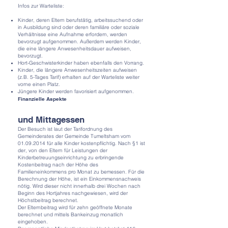
Infos zur Warteliste:
Kinder, deren Eltern berufstätig, arbeitssuchend oder
in Ausbildung sind oder deren familiäre oder soziale
Verhältnisse eine Aufnahme erfordern, werden
bevorzugt aufgenommen. Außerdem werden Kinder,
die eine längere Anwesenheitsdauer aufweisen,
bevorzugt.
Hort-Geschwisterkinder haben ebenfalls den Vorrang.
Kinder, die längere Anwesenheitszeiten aufweisen
(z.B. 5-Tages Tarif) erhalten auf der Warteliste weiter
vorne einen Platz.
Jüngere Kinder werden favorisiert aufgenommen.
Finanzielle Aspekte
und Mittagessen
Der Besuch ist laut der Tarifordnung des
Gemeinderates der Gemeinde Tumeltsham vom
01.09.2014
für alle Kinder kostenpflichtig. Nach §1 ist
der, von den Eltern für Leistungen der
Kinderbetreuungseinrichtung zu erbringende
Kostenbeitrag nach der Höhe des
Familieneinkommens pro Monat zu bemessen. Für die
Berechnung der Höhe, ist ein Einkommensnachweis
nötig. Wird dieser nicht innerhalb drei Wochen nach
Beginn des Hortjahres nachgewiesen, wird der
Höchstbeitrag berechnet.
Der Elternbeitrag wird für zehn geöffnete Monate
berechnet und mittels Bankeinzug monatlich
eingehoben.