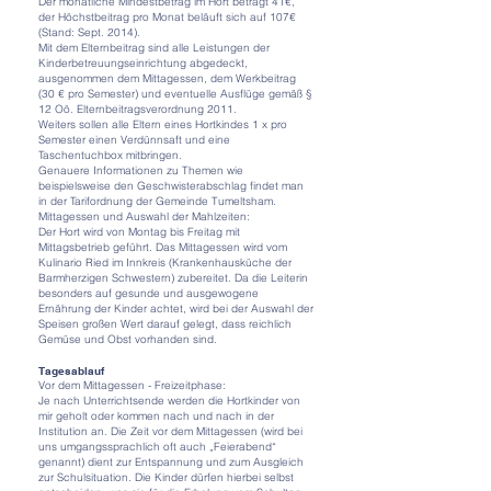
Der monatliche Mindestbetrag im Hort beträgt 41€,
der Höchstbeitrag pro Monat beläuft sich auf 107€
(Stand: Sept. 2014).
Mit dem Elternbeitrag sind alle Leistungen der
Kinderbetreuungseinrichtung abgedeckt,
ausgenommen dem Mittagessen, dem Werkbeitrag
(30 € pro Semester) und eventuelle Ausflüge gemäß §
12 Oö. Elternbeitragsverordnung 2011.
Weiters sollen alle Eltern eines Hortkindes 1 x pro
Semester einen Verdünnsaft und eine
Taschentuchbox mitbringen.
Genauere Informationen zu Themen wie
beispielsweise den Geschwisterabschlag findet man
in der Tarifordnung der Gemeinde Tumeltsham.
Mittagessen und Auswahl der Mahlzeiten:
Der Hort wird von Montag bis Freitag mit
Mittagsbetrieb geführt. Das Mittagessen wird vom
Kulinario Ried im Innkreis (Krankenhausküche der
Barmherzigen Schwestern) zubereitet. Da die Leiterin
besonders auf gesunde und ausgewogene
Ernährung der Kinder achtet, wird bei der Auswahl der
Speisen großen Wert darauf gelegt, dass reichlich
Gemüse und Obst vorhanden sind.
Tagesablauf
Vor dem Mittagessen - Freizeitphase:
Je nach Unterrichtsende werden die Hortkinder von
mir geholt oder kommen nach und nach in der
Institution an. Die Zeit vor dem Mittagessen (wird bei
uns umgangssprachlich oft auch „Feierabend“
genannt) dient zur Entspannung und zum Ausgleich
zur Schulsituation. Die Kinder dürfen hierbei selbst