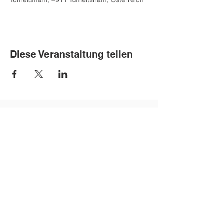
Diese Veranstaltung teilen
Kontakt
Tel.:
+43 (0) 7752 87470
E-Mail-Adresse:
s412381@schule-ooe.at
Adresse
Schulstraße 1
4911 Tumeltsham